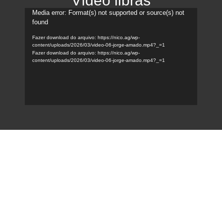
Vídeo libras
Tocador
Media error: Format(s) not supported or source(s) not
found
de
vídeo
Fazer download do arquivo: https://nico.ag/wp-
content/uploads/2026/03/video-06-jorge-amado.mp4?_=1
Fazer download do arquivo: https://nico.ag/wp-
content/uploads/2026/03/video-06-jorge-amado.mp4?_=1