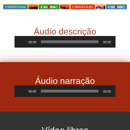
Áudio descrição
Tocador
00:00
00:00
de
áudio
Áudio narração
Tocador
00:00
00:00
de
áudio