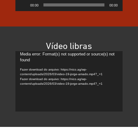
Tocador
00:00
00:00
de
áudio
Vídeo libras
Tocador
Media error: Format(s) not supported or source(s) not
found
de
vídeo
Fazer download do arquivo: https://nico.ag/wp-
content/uploads/2026/03/video-19-jorge-amado.mp4?_=1
Fazer download do arquivo: https://nico.ag/wp-
content/uploads/2026/03/video-19-jorge-amado.mp4?_=1