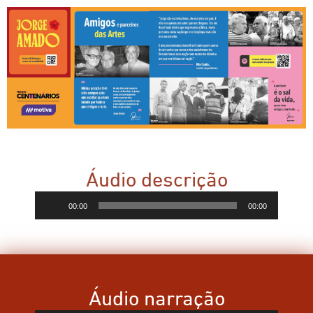
Áudio descrição
Tocador
00:00
00:00
de
áudio
Áudio narração