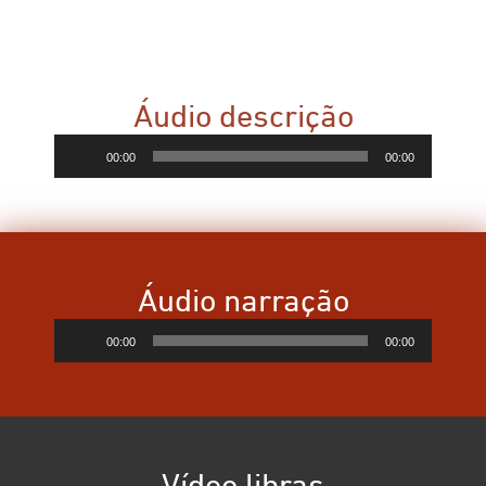
Áudio descrição
Tocador
00:00
00:00
de
áudio
Áudio narração
Tocador
00:00
00:00
de
áudio