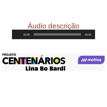
Áudio descrição
Tocador
00:00
00:00
de
áudio