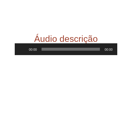
Áudio descrição
Tocador
00:00
00:00
de
áudio
Áudio narração
Tocador
00:00
00:00
de
áudio