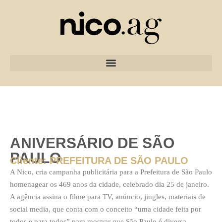
ANIVERSÁRIO DE SÃO
PAULO
Cliente: PREFEITURA DE SÃO PAULO
A Nico, cria campanha publicitária para a Prefeitura de São Paulo
homenagear os 469 anos da cidade, celebrado dia 25 de janeiro.
A agência assina o filme para TV, anúncio, jingles, materiais de
social media, que conta com o conceito “uma cidade feita por
todos e para todos” para mostrar que São Paulo é diversa,